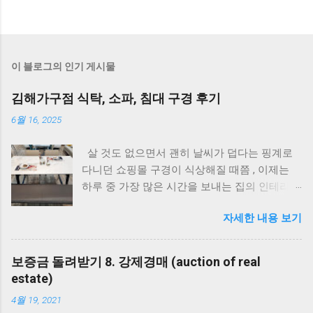
이 블로그의 인기 게시물
김해가구점 식탁, 소파, 침대 구경 후기
6월 16, 2025
살 것도 없으면서 괜히 날씨가 덥다는 핑계로
다니던 쇼핑몰 구경이 식상해질 때쯤 , 이제는
하루 중 가장 많은 시간을 보내는 집의 인테리어
를 바꿔보고싶다는 생각이 들어요 . 저만 그런
자세한 내용 보기
건 아니죠 ? 신혼 때 샀던 소파도 이제 낡아서 쿠
션이 꺼진 것 같고 , 예쁘다고 샀던 원목 식탁도
어딘가 스크래치가 많이 생겨서 이제는 너무 낡
보증금 돌려받기 8. 강제경매 (auction of real
아 보여요 . 사실 아직도 한참 더 쓸만 하지만 ,
estate)
그래도 바꾸고 싶은 마음이 드니까 하나하나 다
4월 19, 2021
미워 보이는건 어쩔 수 없나봐요 . 그래서 요즘