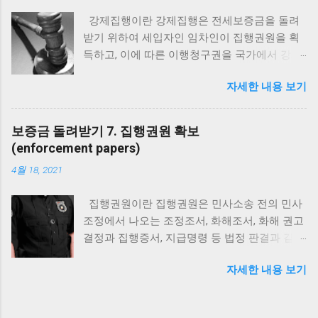
은 김해가구점도 가보고 , 부산가구거리도 가 보
강제집행이란 강제집행은 전세보증금을 돌려
고 , 여기저기 가구를 보러 아이쇼핑을 다니는데
받기 위하여 세입자인 임차인이 집행권원을 획
요 . 이번에 갔던 소문난가구통 양산본점이 굉장
득하고, 이에 따른 이행청구권을 국가에서 강제
히 만족스러워서 저도 기록겸 후기를 남겨 보아
로 진행하는 절차입니다. 임대차보증금 상환을
요 . 나중에 사진을 보고 다시 가서 구매 할 수도
자세한 내용 보기
위한 강제집행은 주로 강제경매 형태로 진행됩
있으니까요 . 부산 가구거리나 김해가구점을
니다. 집행권원과 집행문을 가지고 신청 할 수
여기저기 다니다 보면 느끼는 건데 , 많이 다니
있습니다. 강제경매 진행 과정 임대차보증금을
다 보면 결국 보는 가구는 비슷하구나 싶어요 .
보증금 돌려받기 7. 집행권원 확보
환수하기 위하여 강제경매를 신청할 경우, 그 진
일단 전시 매장에 전시된 것이 사람들의 인기를
(enforcement papers)
행 과정은 아래와 같습니다. 강제경매 신청 – 강
끄는 제품 위주이기도 하고 , 그 중에서도 제 취
4월 18, 2021
제경매 개시 결정 – 배당요구 종기 공고 – 매각
향에 맞는 물건은 한정적이니까요 . 그런데 이번
준비 – 매각기일 등의 지정 등 – 매각 실시 – 매
에 갔던 소문난가구점은 규모가 워낙 커서 그런
집행권원이란 집행권원은 민사소송 전의 민사
각결정 – 매각대금 납부 – 배당 – 소유권이전등
지 다른 가구할인점에 다니면서 보지 못했던 디
조정에서 나오는 조정조서, 화해조서, 화해 권고
기 등 부동산 인도 auction of real estate 강제경
자인도 많고 , 처음 보는 디자인도 있더라고요 .
결정과 집행증서, 지급명령 등 법정 판결과 같은
매 주의점 경매 개시 전에 임차권 등기를 마친
김해에서도 차로 30 분밖에 안걸리는데다 규모
효력이 있는 문서를 말합니다. 국가가 강제하여
경우, 압류등기권자, 가압류권자 등이 아니라면
도 커서 워낙 주변에 소문이 자자했는데 직접 가
자세한 내용 보기
해당 내용을 실행하도록 하는 청구권과 범위가
배당요구 기한 내에 반드시 배당요구를 하여야
보니 역시 다르긴 다르더라구요 . 디자인도 다양
기재되어 있고, 집행력이 부여되어 있기 때문에
합니다. 배당요구를 하지 않으면 배당을 받지 못
하고 전시 된 품목도 많은데 , 가격도 다른곳에
임차인이 보증금 반환을 위한 경매, 배당금 수령
하는 일이 생기기도 하므로 반드시 배당 요구 기
비해 훨씬 저렴해서 정말 오랜만에 눈호강 하고